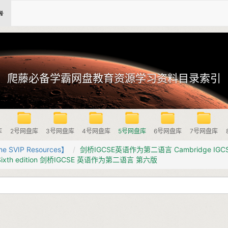
爬藤必备学霸网盘教育资源学习资料目录索引
库
2号网盘库
3号网盘库
4号网盘库
5号网盘库
6号网盘库
7号网盘库
me SVIP Resources】
剑桥IGCSE英语作为第二语言 Cambridge IGCSE E
e Sixth edition 剑桥IGCSE 英语作为第二语言 第六版