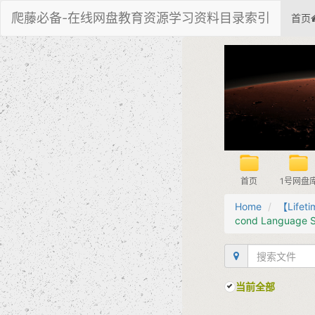
爬藤必备-在线网盘教育资源学习资料目录索引
首页
首页
1号网盘
Home
【Lifeti
cond Languag
当前全部