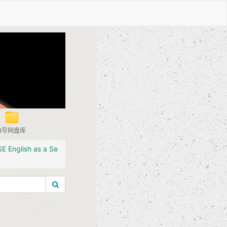
8号网盘库
nglish as a Se