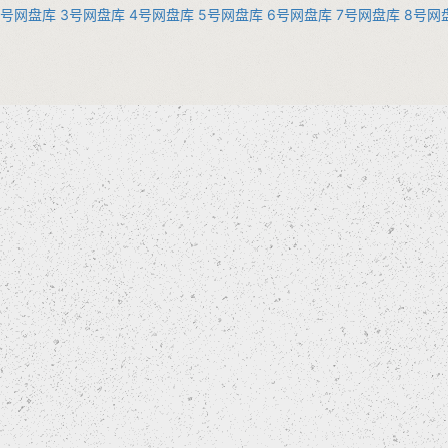
2号网盘库
3号网盘库
4号网盘库
5号网盘库
6号网盘库
7号网盘库
8号网