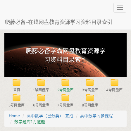
Toggl
navig
爬藤必备-在线网盘教育资源学习资料目录索引
爬藤必备学霸网盘教育资源学
习资料目录索引
首页
1号网盘库
2号网盘库
3号网盘库
4号网盘库
5号网盘库
6号网盘库
7号网盘库
8号网盘库
Home
高中数学（已分类）-完成
高中数学同步课程
数学题库1万道题