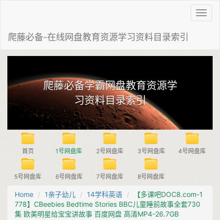
Toggl
navig
爬藤必备-在线网盘教育资源学习资料目录索引
爬藤必备学霸网盘教育资源学
习资料目录索引
首页
1号网盘库
2号网盘库
3号网盘库
4号网盘库
5号网盘库
6号网盘库
7号网盘库
8号网盘库
Home
1亲子幼儿
14学科英语
【多课吧DOC8.com-1
778】CBeebies Bedtime Stories BBC儿童睡前故事全套730
集 欧美明星给宝宝讲故事 百度网盘 高清MP4-26.7GB