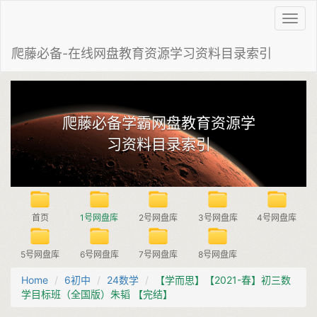
Toggl
navig
爬藤必备-在线网盘教育资源学习资料目录索引
爬藤必备学霸网盘教育资源学
习资料目录索引
首页
1号网盘库
2号网盘库
3号网盘库
4号网盘库
5号网盘库
6号网盘库
7号网盘库
8号网盘库
Home
6初中
24数学
【学而思】【2021-春】初三数
学目标班（全国版）朱韬 【完结】