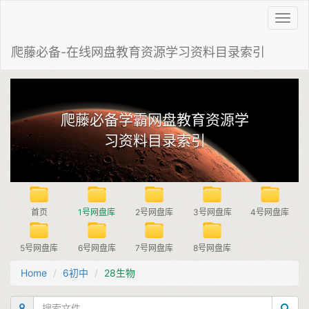
Toggl
navig
爬藤必备-在线网盘教育资源学习资料目录索引
爬藤必备学霸网盘教育资源学
习资料目录索引
首页
1号网盘库
2号网盘库
3号网盘库
4号网盘库
5号网盘库
6号网盘库
7号网盘库
8号网盘库
Home
6初中
28生物