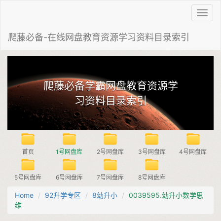
Toggl
navig
爬藤必备-在线网盘教育资源学习资料目录索引
爬藤必备学霸网盘教育资源学
习资料目录索引
首页
1号网盘库
2号网盘库
3号网盘库
4号网盘库
5号网盘库
6号网盘库
7号网盘库
8号网盘库
Home
92升学专区
8幼升小
​​0039​595.幼升小数学思
维​