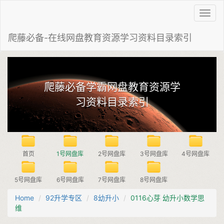
Toggl
navig
爬藤必备-在线网盘教育资源学习资料目录索引
爬藤必备学霸网盘教育资源学
习资料目录索引
首页
1号网盘库
2号网盘库
3号网盘库
4号网盘库
5号网盘库
6号网盘库
7号网盘库
8号网盘库
Home
92升学专区
8幼升小
​​0116​心芽 幼升小数学思
维​