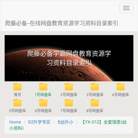
Toggl
navig
爬藤必备-在线网盘教育资源学习资料目录索引
爬藤必备学霸网盘教育资源学
习资料目录索引
首页
1号网盘库
2号网盘库
3号网盘库
4号网盘库
5号网盘库
6号网盘库
7号网盘库
8号网盘库
Home
92升学专区
8幼升小
【YX-012】全套瑞思(幼
小资料)