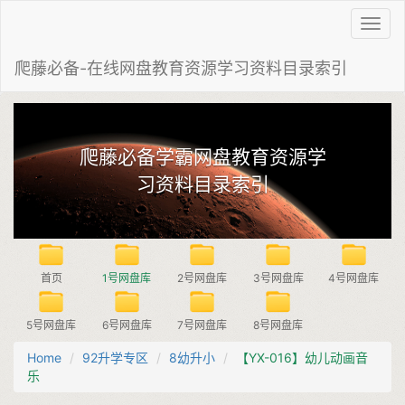
Toggl
navig
爬藤必备-在线网盘教育资源学习资料目录索引
爬藤必备学霸网盘教育资源学
习资料目录索引
首页
1号网盘库
2号网盘库
3号网盘库
4号网盘库
5号网盘库
6号网盘库
7号网盘库
8号网盘库
Home
92升学专区
8幼升小
【YX-016】幼儿动画音
乐