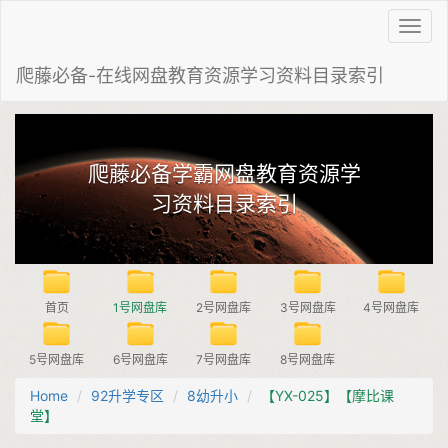
Toggl
navig
爬藤必备-在线网盘教育资源学习资料目录索引
爬藤必备学霸网盘教育资源学
习资料目录索引
首页
1号网盘库
2号网盘库
3号网盘库
4号网盘库
5号网盘库
6号网盘库
7号网盘库
8号网盘库
Home
92升学专区
8幼升小
【YX-025】【摩比课
堂】