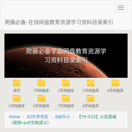
Toggl
navig
爬藤必备-在线网盘教育资源学习资料目录索引
爬藤必备学霸网盘教育资源学
习资料目录索引
首页
1号网盘库
2号网盘库
3号网盘库
4号网盘库
5号网盘库
6号网盘库
7号网盘库
8号网盘库
Home
92升学专区
8幼升小
【YX-033】火花思维
（视频+pdf文档讲义）