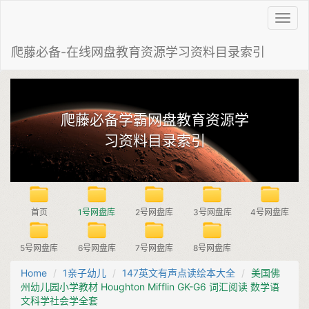
Toggl
navig
爬藤必备-在线网盘教育资源学习资料目录索引
爬藤必备学霸网盘教育资源学
习资料目录索引
首页
1号网盘库
2号网盘库
3号网盘库
4号网盘库
5号网盘库
6号网盘库
7号网盘库
8号网盘库
Home
1亲子幼儿
147英文有声点读绘本大全
美国佛
州幼儿园小学教材 Houghton Mifflin GK-G6 词汇阅读 数学语
文科学社会学全套