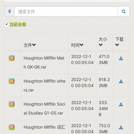
当前全部
大小
下载
文件
时间
2022-12-1
471.0
Houghton Mifflin Mat
0 00:05:04
3MB
h GK-G6.rar
2022-12-1
918.2
Houghton Mifflin othe
0 00:05:04
2MB
rs.rar
2022-12-1
333.
Houghton Mifflin Soci
0 00:05:04
34M
al Studies G1-G5.rar
B
2022-12-1
752.0
Houghton Mifflin 词汇
0 00:05:04
3MB