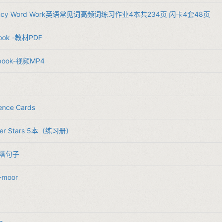
Fluency Word Work英语常见词高频词练习作业4本共234页 闪卡4套48页
 book -教材PDF
s book-视频MP4
ence Cards
uper Stars 5本（练习册）
金字塔句子
n-moor