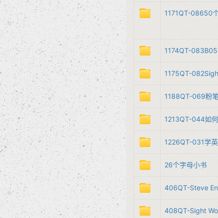
1171QT-​086
1174QT-​083
1175QT-​082​​Si
1188QT-​069​​粉
1213QT-​04
1226QT-​031​
26个字母小书
406QT-Steve E
408QT-Sight W