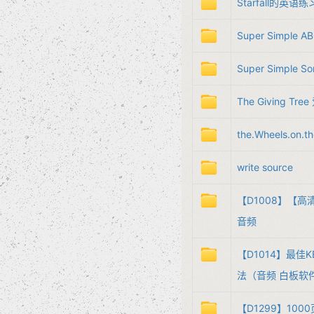
Starfall的英语练
Super Simple AB
Super Simple S
The Giving T
the.Wheels.on.t
write source
【D1008】【高清
音频
【D1014】最佳KE
法（音频 白板软件 
【D1299】10