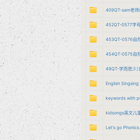
409QT-sam
452QT-​​0577
453QT-​​0576
454QT-​​0575​
49QT-学而思少
English Singsing​
keywords with
kidsongs英文
Let's go Phon