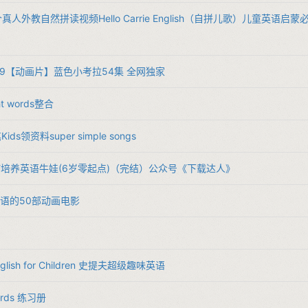
​​50个真人外教自然拼读视频Hello Carrie English（自拼儿歌）儿童英语启
​​B059【动画片】蓝色小考拉54集 全网独家​
ght words整合​
笔Kids领资料super simple songs​
4​​如何培养英语牛娃(6岁零起点)（完结）公众号《下载达人》​
​学英语的50部动画电影​
nglish for Children 史提夫超级趣味英语
ords 练习册