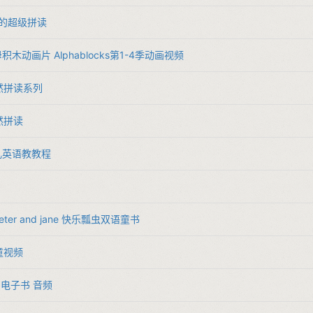
老师的超级拼读
​字母积木动画片 Alphablocks第1-4季动画视频​
​自然拼读系列​
自然拼读​
儿英语教教程
 peter and jane 快乐瓢虫双语童书
儿童视频
ics 电子书 音频