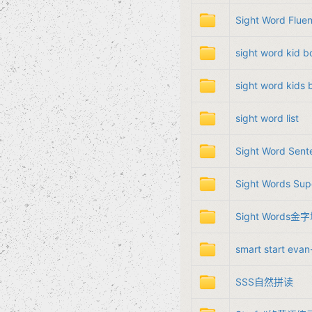
Sight Word 
sight word kid
sight word kid
sight word list
Sight Word Sent
Sight Words S
Sight Words
smart start eva
SSS自然拼读​