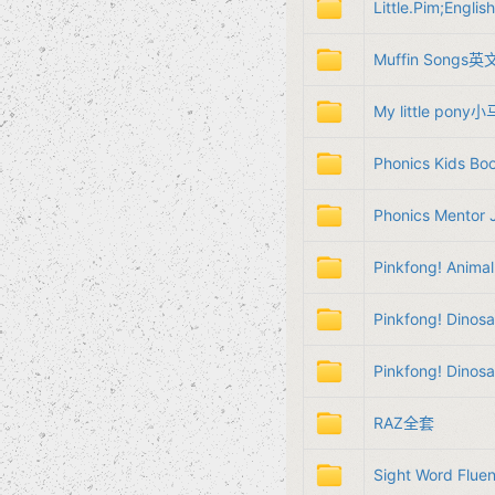
Little.Pim;Englis
Muffin Songs
My little po
Phonics Kids 
Phonics Mento
Pinkfong! Anima
Pinkfong! Dinos
Pinkfong! Dinos
RAZ全套​
Sight Word Flue